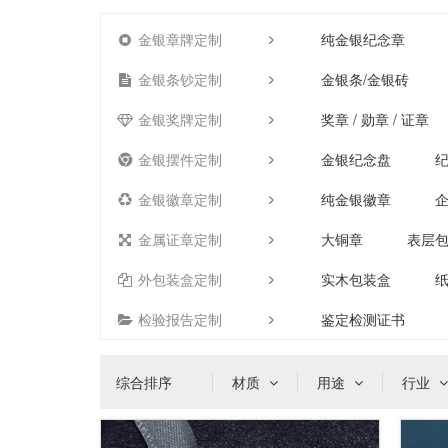
金银章牌定制
纯金银纪念章
金银条钞定制
金银条/金银砖
金银奖牌定制
奖章 / 勋章 / 证章
金银摆件定制
金银纪念盘
金银徽章定制
纯金银徽章
金属证章定制
大铜章
表层
外包装盒定制
实木包装盒
检验报告定制
鉴定检测证书
综合排序
材质
用途
行业