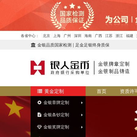
各省中心：
北京
上海
广州
深圳
海南
广西
江苏
浙江
福建
金银品质国家检测 | 足金足银终身质保
黄金定制
首页
资质许
金银章牌定制
金银条钞定制
金银奖牌定制