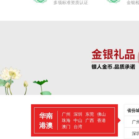
多项标准资质认证
金银
省份
华南
广州
深圳
东莞
佛山
珠海
中山
广西
香港
广
港澳
澳门
台湾
深