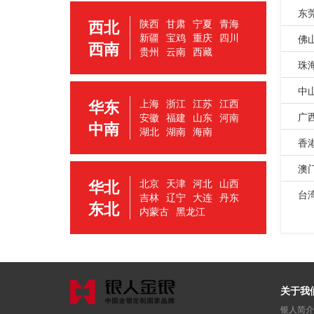
东
西北
陕西
甘肃
宁夏
青海
新疆
宝鸡
重庆
四川
佛
西南
贵州
云南
西藏
珠
中
华东
上海
浙江
江苏
江西
广
安徽
福建
山东
河南
中南
湖北
湖南
海南
香
澳
华北
北京
天津
河北
山西
台
吉林
辽宁
大连
丹东
东北
内蒙古
黑龙江
关于我
银人简介