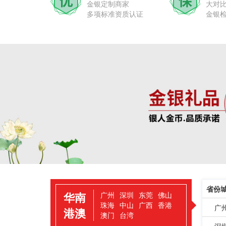
金银定制商家
大对
多项标准资质认证
金银
省份
华南
广州
深圳
东莞
佛山
珠海
中山
广西
香港
广
港澳
澳门
台湾
深