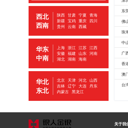
东
西北
陕西
甘肃
宁夏
青海
新疆
宝鸡
重庆
四川
佛
西南
贵州
云南
西藏
珠
中
华东
上海
浙江
江苏
江西
广
安徽
福建
山东
河南
中南
湖北
湖南
海南
香
澳
华北
北京
天津
河北
山西
台
吉林
辽宁
大连
丹东
东北
内蒙古
黑龙江
关于我