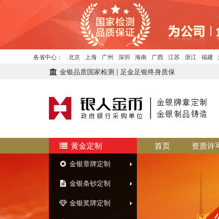
各省中心：
北京
上海
广州
深圳
海南
广西
江苏
浙江
福建
金银品质国家检测 | 足金足银终身质保
黄金定制
首页
资质许
金银章牌定制
金银条钞定制
金银奖牌定制