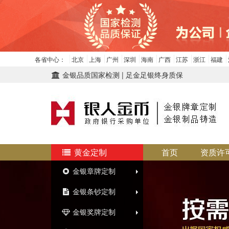
各省中心：
北京
上海
广州
深圳
海南
广西
江苏
浙江
福建
金银品质国家检测 | 足金足银终身质保
黄金定制
首页
资质许
金银章牌定制
金银条钞定制
金银奖牌定制