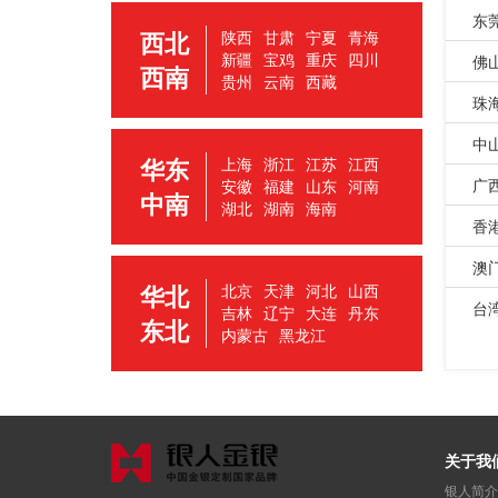
东
西北
陕西
甘肃
宁夏
青海
新疆
宝鸡
重庆
四川
佛
西南
贵州
云南
西藏
珠
中
华东
上海
浙江
江苏
江西
广
安徽
福建
山东
河南
中南
湖北
湖南
海南
香
澳
华北
北京
天津
河北
山西
台
吉林
辽宁
大连
丹东
东北
内蒙古
黑龙江
关于我
银人简介