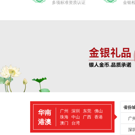
多项标准资质认证
金银
省份
华南
广州
深圳
东莞
佛山
珠海
中山
广西
香港
广
港澳
澳门
台湾
深