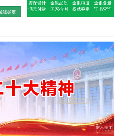
资深设计
金银品质
金银纯度
金银含量
满意付款
国家检测
权威鉴定
证书查询
检测鉴定