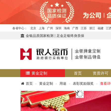
各省中心：
北京
上海
广州
深圳
海南
广西
江苏
浙江
福建
江
金银品质国家检测 | 足金足银终身质保
黄金定制
首页
资质许可
首页
黄金定制
用途
表彰奖励颁奖
查看详