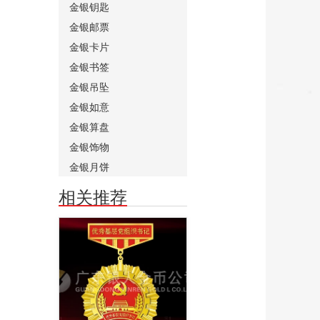
金银钥匙
金银邮票
金银卡片
金银书签
金银吊坠
金银如意
金银算盘
金银饰物
金银月饼
相关推荐