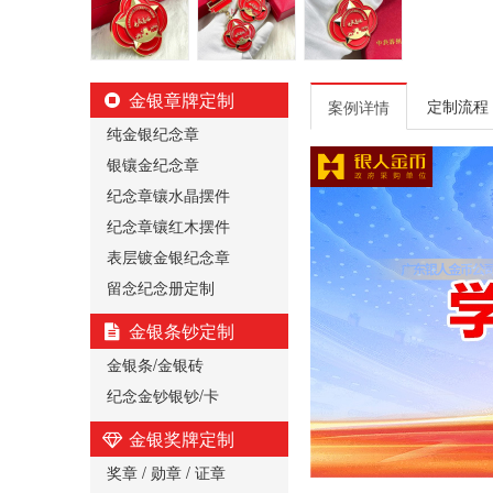
金银章牌定制
定制流程
案例详情
纯金银纪念章
银镶金纪念章
纪念章镶水晶摆件
纪念章镶红木摆件
表层镀金银纪念章
留念纪念册定制
金银条钞定制
金银条/金银砖
纪念金钞银钞/卡
金银奖牌定制
奖章 / 勋章 / 证章