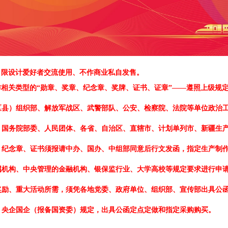
、限设计爱好者交流使用、不作商业私自发售。
作相关类型的
“勋章、奖章、纪念章、奖牌、证书、证章”——遵照上级规
区县）组织部、解放军战区、武警部队、公安、检察院、法院等单位政治工
、国务院部委、人民团体、各省、自治区、直辖市、计划单列市、新疆生产
、纪念章、证书须报请中办、国办、中组部同意后行文发函，指定生产制作
属机构、中央管理的金融机构、银保监行业、大学高校等规定要求进行申请
奖励、重大活动所需，须凭各地党委、政府单位、组织部、宣传部出具公函
、央企国企（报备国资委）规定，出具公函定点定做和指定采购购买。