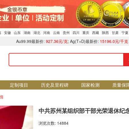
西
安徽
山东
湖南
湖北
河南
云南
贵州
四川
重庆
西藏
陕西
甘肃
宁夏
Au99.99最新价:
927.36元/克
; Ag(T+D)最新价:
15196.0元/千克
定制项目
历史及里程碑
国家检测
质量保
情
中共苏州某组织部干部光荣退休纪
浏览次数: 14884