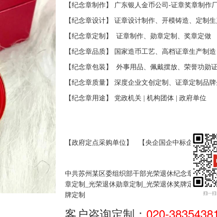
【纪念章制作】 广东银人金币公司-证章奖章制作
【纪念章设计】 证章设计制作、开模铸造、定制生
【纪念章定制】
证
章制作、勋章定制、奖章定做
【纪念章品质】 国家造币工艺、高档
证
章生产制造
【纪念章包装】
外事用品、佩戴摆放、荣誉功勋
【纪念章质量】 深度企业文创定制、证章定制品牌
【纪念章用途】 党政机关
|
机构团体
|
政府单位
【政府定点采购单位】
【央企国企中标企业】
中共苏州某区委组织部干部光荣退休纪念章定制_
章定制_光荣退休勋章定制_光荣退休奖牌定制_光
牌定制
客户咨询定制：
020-3835438