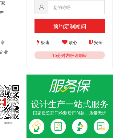
厂家
产
预约定制顾问
极速
放心
安全
证
章
企业
15分钟内极速响应
设计生产一站式服务
光荣退休奖
国家质监部门检测后再付款，质量无忧
荣退休纪念
1