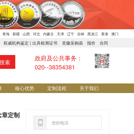
青海
新疆
山西
河北
内蒙古
天津
辽宁
吉林
黑龙江
香港
澳门
权威机构鉴定 | 出具检测证书
党徽采购函
报价
合同
政府及公共事务：
搜索
020--38354381
障
核心优势
定制流程
关于我们
念章定制