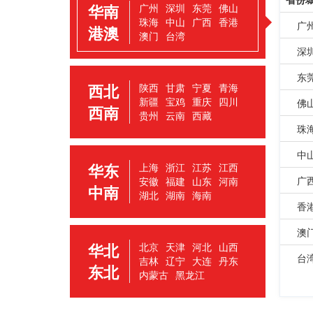
华南
广州
深圳
东莞
佛山
珠海
中山
广西
香港
广
港澳
澳门
台湾
深
东
西北
陕西
甘肃
宁夏
青海
新疆
宝鸡
重庆
四川
佛
西南
贵州
云南
西藏
珠
中
华东
上海
浙江
江苏
江西
广
安徽
福建
山东
河南
中南
湖北
湖南
海南
香
澳
华北
北京
天津
河北
山西
台
吉林
辽宁
大连
丹东
东北
内蒙古
黑龙江