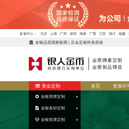
各省中心：
北京
上海
广州
深圳
海南
广西
江苏
浙江
福建
金银品质国家检测 | 足金足银终身质保
黄金定制
首页
资质许
金银章牌定制
金银条钞定制
金银奖牌定制