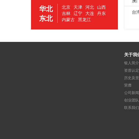
澳
华北
北京
天津
河北
山西
台
吉林
辽宁
大连
丹东
东北
内蒙古
黑龙江
关于我
银人简介
资质认定
历史及里
荣膺
公司新闻
创业团队
联系我们