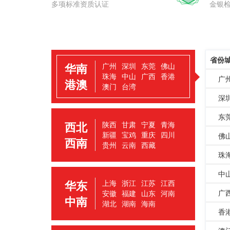
多项标准资质认证
金银
省份
华南
广州
深圳
东莞
佛山
珠海
中山
广西
香港
广
港澳
澳门
台湾
深
东
西北
陕西
甘肃
宁夏
青海
新疆
宝鸡
重庆
四川
佛
西南
贵州
云南
西藏
珠
中
华东
上海
浙江
江苏
江西
广
安徽
福建
山东
河南
中南
湖北
湖南
海南
香