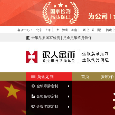
各省中心：
北京
上海
广州
深圳
海南
广西
江苏
浙江
福建
金银品质国家检测 | 足金足银终身质保
黄金定制
首页
资质许
金银章牌定制
金银条钞定制
金银奖牌定制