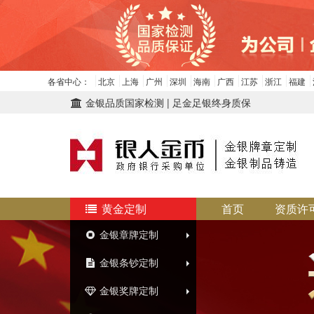
各省中心：
北京
上海
广州
深圳
海南
广西
江苏
浙江
福建
金银品质国家检测 | 足金足银终身质保
黄金定制
首页
资质许
金银章牌定制
金银条钞定制
金银奖牌定制