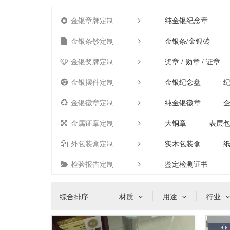
金银章牌定制
纯金银纪念章
金银条钞定制
金银条/金银砖
金银奖牌定制
奖章 / 勋章 / 证章
金银摆件定制
金银纪念盘
金银徽章定制
纯金银徽章
金属证章定制
大铜章
表层
外包装盒定制
实木包装盒
检验报告定制
鉴定检测证书
综合排序
材质
用途
行业