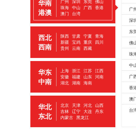
华南
广州
深圳
东莞
佛山
珠海
中山
广西
香港
广
港澳
澳门
台湾
深
东
西北
陕西
甘肃
宁夏
青海
新疆
宝鸡
重庆
四川
佛
西南
贵州
云南
西藏
珠
中
华东
上海
浙江
江苏
江西
广
安徽
福建
山东
河南
中南
湖北
湖南
海南
香
澳
华北
北京
天津
河北
山西
台
吉林
辽宁
大连
丹东
东北
内蒙古
黑龙江