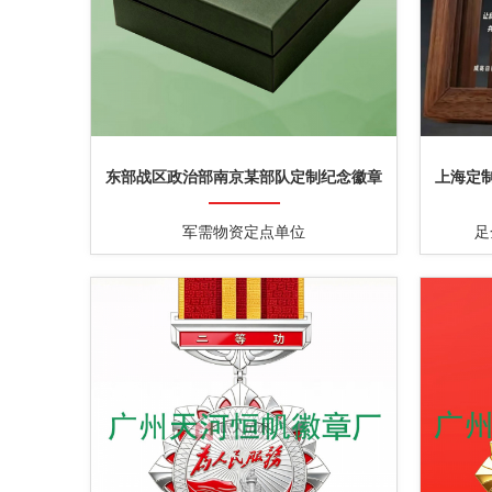
东部战区政治部南京某部队定制纪念徽章
上海定
军需物资定点单位
足