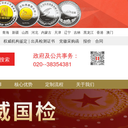
青海
新疆
山西
河北
内蒙古
天津
辽宁
吉林
黑龙江
香港
澳门
权威机构鉴定 | 出具检测证书
党徽采购函
报价
合同
政府及公共事务：
搜索
020--38354381
障
核心优势
定制流程
关于我们