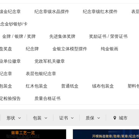
镶金纪念章
纪念章镶水晶摆件
纪念章镶红木摆件
表
念金钞银钞/卡
金牌 / 银牌 / 奖牌
先进集体奖牌
奖励证书 / 荣誉证书
盘奖盘
纪念牌
金银立体模型摆件
纯金银画
业单位徽章
党政军机关徽章
纪念章
表层包银纪念章
包装盒
红木包装盒
普通纸盒
绒布包装盒
塑料
定检验报告
质量合格证书
形状
包装
证书
质保
城市