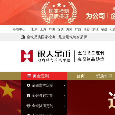
各省中心：
北京
上海
广州
深圳
海南
广西
江苏
浙江
福建
江
金银品质国家检测 | 足金足银终身质保
黄金定制
首页
资质许可
金银章牌定制
金银条钞定制
金银奖牌定制