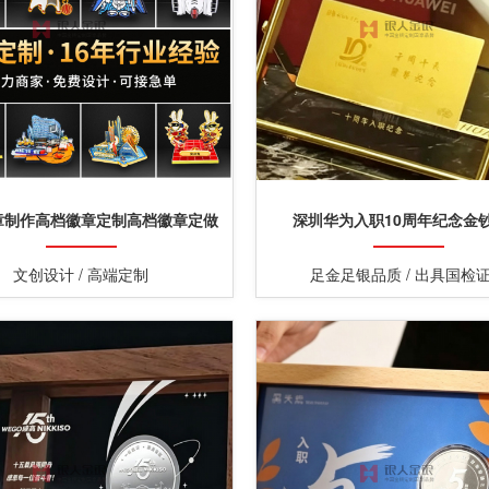
章制作高档徽章定制高档徽章定做
深圳华为入职10周年纪念金
文创设计 / 高端定制
足金足银品质 / 出具国检