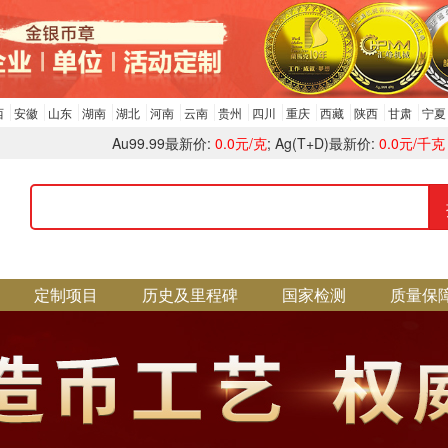
西
安徽
山东
湖南
湖北
河南
云南
贵州
四川
重庆
西藏
陕西
甘肃
宁夏
Au99.99最新价:
0.0元/克
; Ag(T+D)最新价:
0.0元/千克
定制项目
历史及里程碑
国家检测
质量保