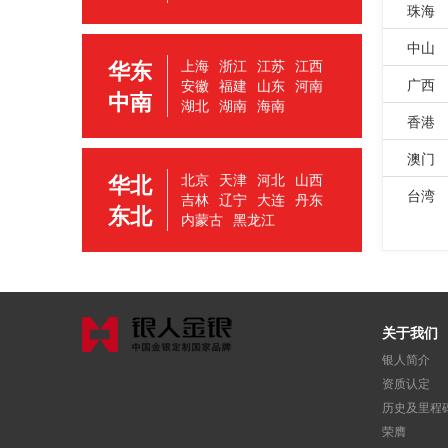
 珠海
 中山
华东
上海
 
浙江
 
江苏
 
江西
 广西
安徽
 
福建
 
山东
 
河南
中南
湖北
 
湖南
 
海南
 香港
 澳门
华北
北京
 
天津
 
河北
 
山西
 台湾
吉林
 
辽宁
 
大连
 
丹东
东北
内蒙古
 
黑龙江
关于我们
银人简介
资质认定
历史及里程
荣膺