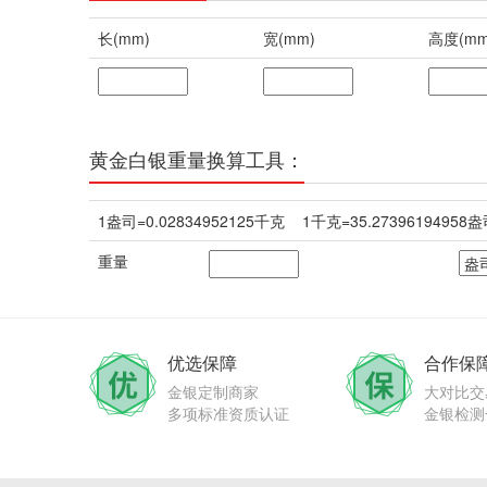
长(mm)
宽(mm)
高度(mm
黄金白银重量换算工具：
1盎司=0.02834952125千克 1千克=35.27396194958
重量
优选保障
合作保
金银定制商家
大对比交
多项标准资质认证
金银检测