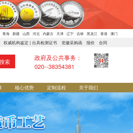
 
青海
 
新疆
 
山西
 
河北
 
内蒙古
 
天津
 
辽宁
 
吉林
 
黑龙江
 
香港
 
澳门
权威机构鉴定 | 出具检测证书
党徽采购函
 
报价
 
合同
政府及公共事务：
搜索
020--38354381
障
 
核心优势
 
定制流程
 
关于我们