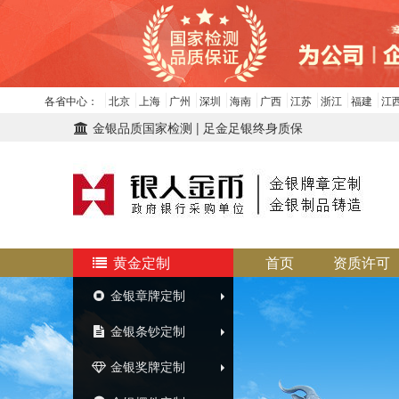
各省中心：
 
北京
 
上海
 
广州
 
深圳
 
海南
 
广西
 
江苏
 
浙江
 
福建
 
江
 金银品质国家检测 | 足金足银终身质保 
 黄金定制
首页
 
资质许可
 金银章牌定制
 金银条钞定制
 金银奖牌定制