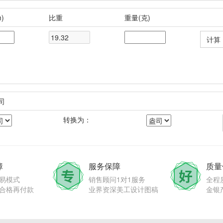
)
比重
重量(克)
 
盎司
转换为：
障
服务保障
质量
易模式
销售顾问1对1服务
全程
合格再付款
业界资深美工设计图稿
金银