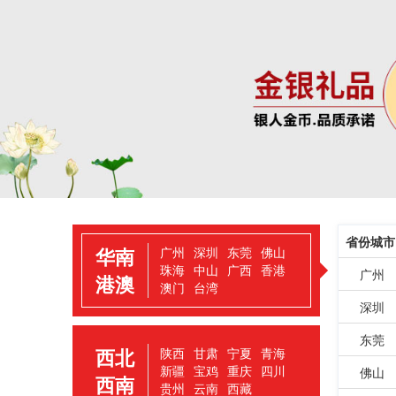
省份城市
华南
广州
 
深圳
 
东莞
 
佛山
珠海
 
中山
 
广西
 
香港
 广州
港澳
澳门
 
台湾
 深圳
 东莞
西北
陕西
 
甘肃
 
宁夏
 
青海
新疆
 
宝鸡
 
重庆
 
四川
 佛山
西南
贵州
 
云南
 
西藏