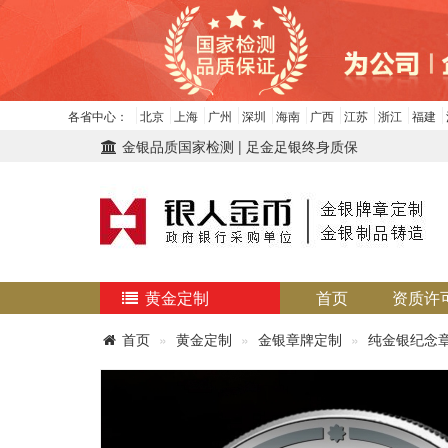
各省中心：
北京
上海
广州
深圳
海南
广西
江苏
浙江
福建
金银品质国家检测 | 足金足银终身质保
黄金定制
首页
资质许
首页
黄金定制
金银章牌定制
纯金银纪念