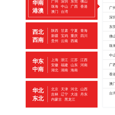
华南
广州
深圳
东莞
佛山
珠海
中山
广西
香港
广
港澳
澳门
台湾
深
东
西北
陕西
甘肃
宁夏
青海
新疆
宝鸡
重庆
四川
佛
西南
贵州
云南
西藏
珠
中
华东
上海
浙江
江苏
江西
广
安徽
福建
山东
河南
中南
湖北
湖南
海南
香
澳
华北
北京
天津
河北
山西
台
吉林
辽宁
大连
丹东
东北
内蒙古
黑龙江