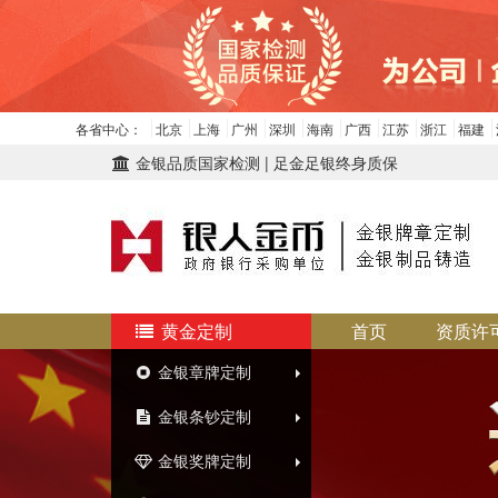
各省中心：
北京
上海
广州
深圳
海南
广西
江苏
浙江
福建
金银品质国家检测 | 足金足银终身质保
黄金定制
首页
资质许
金银章牌定制
金银条钞定制
金银奖牌定制