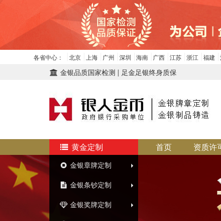
各省中心：
北京
上海
广州
深圳
海南
广西
江苏
浙江
福建
金银品质国家检测 | 足金足银终身质保
黄金定制
首页
资质许
金银章牌定制
金银条钞定制
金银奖牌定制