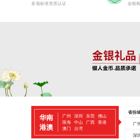
多项标准资质认证
金银
省份
华南
广州
深圳
东莞
佛山
珠海
中山
广西
香港
广
港澳
澳门
台湾
深