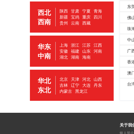
东
西北
陕西
甘肃
宁夏
青海
新疆
宝鸡
重庆
四川
佛
西南
贵州
云南
西藏
珠
中
华东
上海
浙江
江苏
江西
广
安徽
福建
山东
河南
中南
湖北
湖南
海南
香
澳
华北
北京
天津
河北
山西
台
吉林
辽宁
大连
丹东
东北
内蒙古
黑龙江
关于我
银人简介