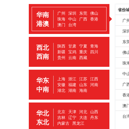
省份
华南
广州
深圳
东莞
佛山
珠海
中山
广西
香港
广
港澳
澳门
台湾
深
东
西北
陕西
甘肃
宁夏
青海
新疆
宝鸡
重庆
四川
佛
西南
贵州
云南
西藏
珠
中
华东
上海
浙江
江苏
江西
广
安徽
福建
山东
河南
中南
湖北
湖南
海南
香
澳
华北
北京
天津
河北
山西
台
吉林
辽宁
大连
丹东
东北
内蒙古
黑龙江