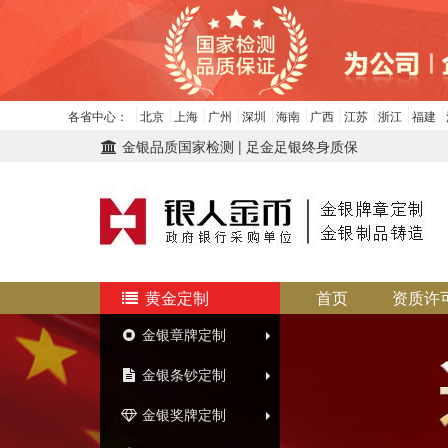
各省中心：
北京
上海
广州
深圳
海南
广西
江苏
浙江
福建
金银品质国家检测 | 足金足银终身质保
黄金定制
首页
资质许
金银章牌定制
金银条钞定制
金银奖牌定制