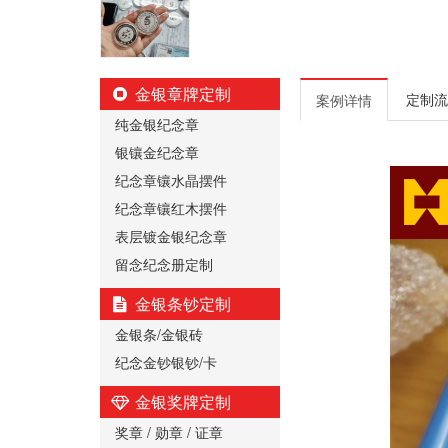
金银章牌定制
定制流
案例详情
纯金银纪念章
银镶金纪念章
纪念章镶水晶摆件
纪念章镶红木摆件
表层镀金银纪念章
留念纪念册定制
金银条钞定制
金银条/金银砖
纪念金钞银钞/卡
金银奖牌定制
奖章 / 勋章 / 证章