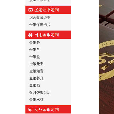
鉴定证书定制
纪念收藏证书
金银保养卡片
日用金银定制
金银条
金银章
金银盘
金银元宝
金银如意
金银餐具
金银画
银月饼银台历
金银水杯
商务金银定制