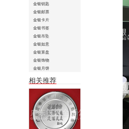
金银钥匙
金银邮票
金银卡片
金银书签
金银吊坠
金银如意
金银算盘
金银饰物
金银月饼
相关推荐