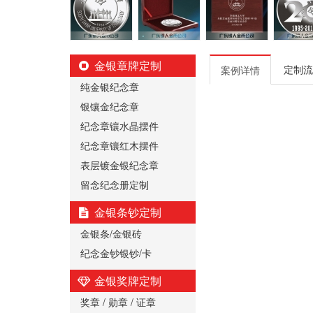
金银章牌定制
定制流
案例详情
纯金银纪念章
银镶金纪念章
纪念章镶水晶摆件
纪念章镶红木摆件
表层镀金银纪念章
留念纪念册定制
金银条钞定制
金银条/金银砖
纪念金钞银钞/卡
金银奖牌定制
奖章 / 勋章 / 证章