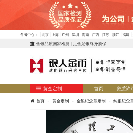
各省中心：
北京
上海
广州
深圳
海南
广西
江苏
浙江
福建
金银品质国家检测 | 足金足银终身质保
黄金定制
首页
资质许
首页
黄金定制
金银纪念章定制
纯银纪念章