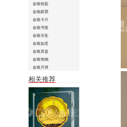
金银钥匙
金银邮票
金银卡片
金银书签
金银吊坠
金银如意
金银算盘
金银饰物
金银月饼
相关推荐