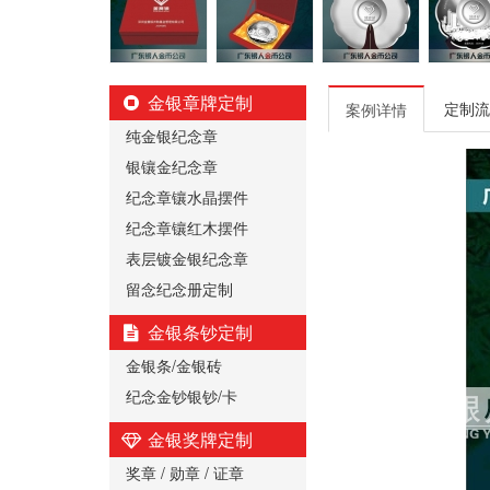
金银章牌定制
定制流
案例详情
纯金银纪念章
银镶金纪念章
纪念章镶水晶摆件
纪念章镶红木摆件
表层镀金银纪念章
留念纪念册定制
金银条钞定制
金银条/金银砖
纪念金钞银钞/卡
金银奖牌定制
奖章 / 勋章 / 证章