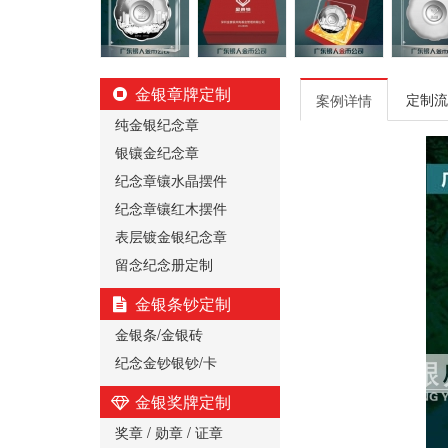
金银章牌定制
定制流
案例详情
纯金银纪念章
银镶金纪念章
纪念章镶水晶摆件
纪念章镶红木摆件
表层镀金银纪念章
留念纪念册定制
金银条钞定制
金银条/金银砖
纪念金钞银钞/卡
金银奖牌定制
奖章 / 勋章 / 证章