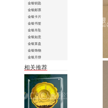
金银钥匙
金银邮票
金银卡片
金银书签
金银吊坠
金银如意
金银算盘
金银饰物
金银月饼
相关推荐