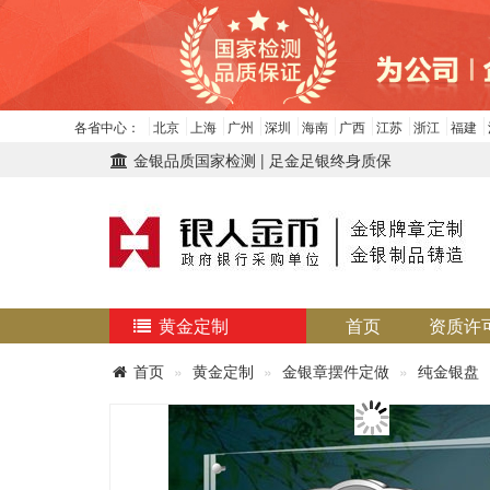
各省中心：
北京
上海
广州
深圳
海南
广西
江苏
浙江
福建
金银品质国家检测 | 足金足银终身质保
黄金定制
首页
资质许
首页
黄金定制
金银章摆件定做
纯金银盘