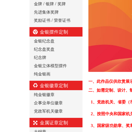
金牌 / 银牌 / 奖牌
先进集体奖牌
奖励证书 / 荣誉证书
金银摆件定制
金银纪念盘
纪念盘奖盘
纪念牌
金银立体模型摆件
纯金银画
一、
此作品仅供欣赏展
金银徽章定制
二、
如需定制、设计、
纯金银徽章
企事业单位徽章
1、党政机关、省委（
党政军机关徽章
2、按照中央和国家机
金属证章定制
3、国家级功勋章、奖
大铜章