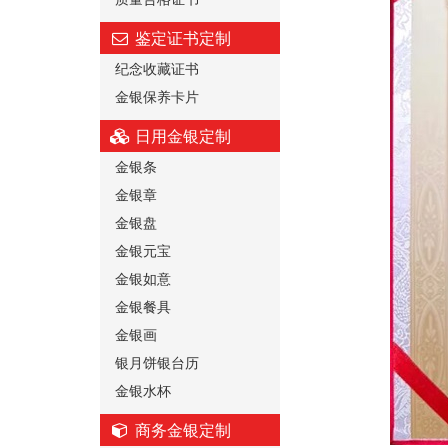
鉴定证书定制
纪念收藏证书
金银保养卡片
日用金银定制
金银条
金银章
金银盘
金银元宝
金银如意
金银餐具
金银画
银月饼银台历
金银水杯
商务金银定制