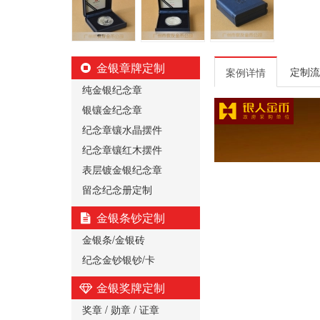
金银章牌定制
定制流
案例详情
纯金银纪念章
银镶金纪念章
纪念章镶水晶摆件
纪念章镶红木摆件
表层镀金银纪念章
留念纪念册定制
金银条钞定制
金银条/金银砖
纪念金钞银钞/卡
金银奖牌定制
奖章 / 勋章 / 证章