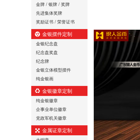
金牌 / 银牌 / 奖牌
先进集体奖牌
奖励证书 / 荣誉证书
金银摆件定制
金银纪念盘
纪念盘奖盘
纪念牌
金银立体模型摆件
纯金银画
金银徽章定制
纯金银徽章
企事业单位徽章
党政军机关徽章
金属证章定制
大铜章