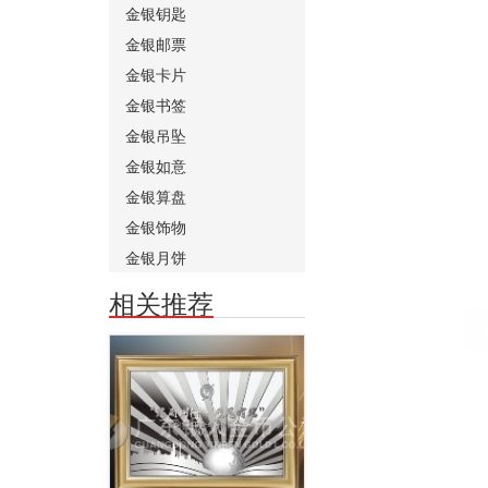
金银钥匙
金银邮票
金银卡片
金银书签
金银吊坠
金银如意
金银算盘
金银饰物
金银月饼
相关推荐