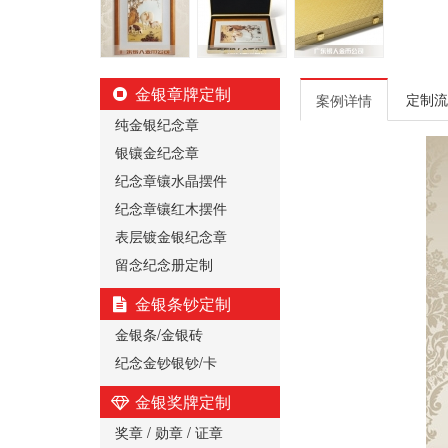
金银章牌定制
定制流
案例详情
纯金银纪念章
银镶金纪念章
纪念章镶水晶摆件
纪念章镶红木摆件
表层镀金银纪念章
留念纪念册定制
金银条钞定制
金银条/金银砖
纪念金钞银钞/卡
金银奖牌定制
奖章 / 勋章 / 证章