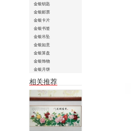
金银钥匙
金银邮票
金银卡片
金银书签
金银吊坠
金银如意
金银算盘
金银饰物
金银月饼
相关推荐