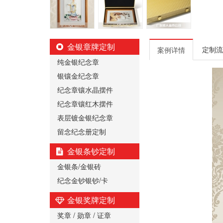
金银章牌定制
定制流
案例详情
纯金银纪念章
银镶金纪念章
纪念章镶水晶摆件
纪念章镶红木摆件
表层镀金银纪念章
留念纪念册定制
金银条钞定制
金银条/金银砖
纪念金钞银钞/卡
金银奖牌定制
奖章 / 勋章 / 证章