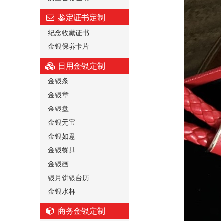
鉴定证书定制
纪念收藏证书
金银保养卡片
日用金银定制
金银条
金银章
金银盘
金银元宝
金银如意
金银餐具
金银画
银月饼银台历
金银水杯
商务金银定制