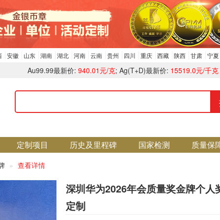
西
安徽
山东
湖南
湖北
河南
云南
贵州
四川
重庆
西藏
陕西
甘肃
宁夏
Au99.99最新价:
940.01元/克
; Ag(T+D)最新价:
15519.0元/千克
定制项目
历史及里程碑
国家检测
质量保
奖牌
查看详情
深圳华为2026年会质量奖金牌个人
定制