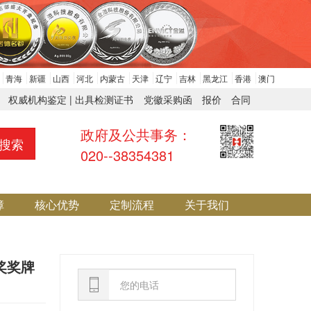
青海
新疆
山西
河北
内蒙古
天津
辽宁
吉林
黑龙江
香港
澳门
权威机构鉴定 | 出具检测证书
党徽采购函
报价
合同
政府及公共事务：
搜索
020--38354381
障
核心优势
定制流程
关于我们
奖奖牌