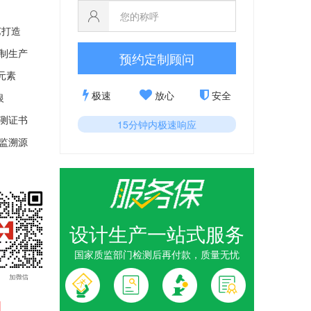
艺打造
制生产
预约定制顾问
字元素
极速
放心
安全
银
测证书
15分钟内极速响应
监溯源
设计生产一站式服务
国家质监部门检测后再付款，质量无忧
制作
_华为金
为
高端奖牌
1