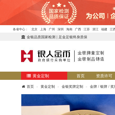
各省中心：
北京
上海
广州
深圳
海南
广西
江苏
浙江
福建
江
金银品质国家检测 | 足金足银终身质保
黄金定制
首页
资质许可
首页
黄金定制
金银奖牌定制
金牌 / 银牌 / 