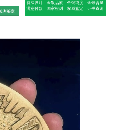
资深设计
金银品质
金银纯度
金银含量
满意付款
国家检测
权威鉴定
证书查询
检测鉴定