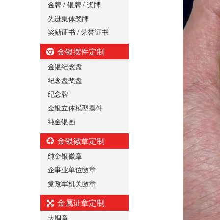
金牌 / 银牌 / 奖牌
先进集体奖牌
奖励证书 / 荣誉证书
金银摆件定制
金银纪念盘
纪念盘奖盘
纪念牌
金银立体模型摆件
纯金银画
金银徽章定制
纯金银徽章
企事业单位徽章
党政军机关徽章
金属证章定制
大铜章