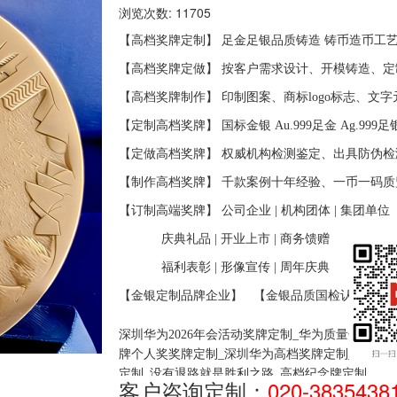
浏览次数: 11705
【高档奖牌定制】
足金足银品质铸造
铸币造币工
【
高档奖牌
定做】
按客户需求设计、开模铸造、定
【
高档奖牌
制作】
印制图案、商标
logo标志、文
【定制
高档奖牌
】
国标金银
Au.999足金 Ag.999足
【定做
高档奖牌
】
权威机构检测鉴定、出具防伪检
【制作
高档奖牌
】
千款案例十年经验、一币一码质
【订制
高端奖牌
】
公司企业
| 机构团体 | 集团单位
庆典礼品 | 开业上市 | 商务馈赠
福利表彰 | 形像宣传 | 周年庆典
【金银定制品牌企业】
【金银品质国检认证】
深圳华为2026年会活动奖牌定制_华为质量奖奖牌
牌个人奖奖牌定制
_深圳华为
高档奖牌定制_
深圳华
定制
_没有退路就是胜利之路_高档纪念牌定制
客户咨询定制：
020-3835438