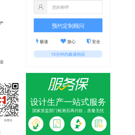
产
预约定制顾问
极速
放心
安全
15分钟内极速响应
业
设计生产一站式服务
国家质监部门检测后再付款，质量无忧
1