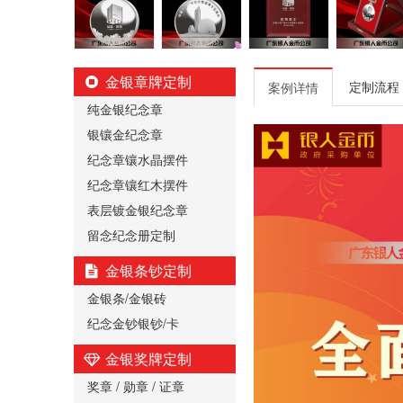
金银章牌定制
定制流程
案例详情
纯金银纪念章
银镶金纪念章
纪念章镶水晶摆件
纪念章镶红木摆件
表层镀金银纪念章
留念纪念册定制
金银条钞定制
金银条/金银砖
纪念金钞银钞/卡
金银奖牌定制
奖章 / 勋章 / 证章