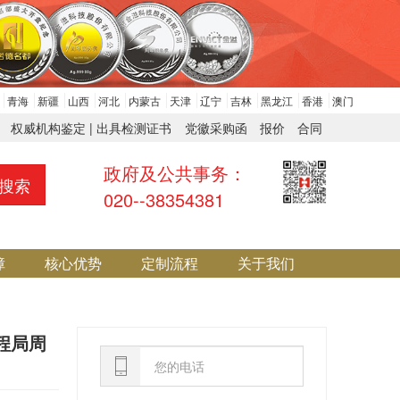
青海
新疆
山西
河北
内蒙古
天津
辽宁
吉林
黑龙江
香港
澳门
权威机构鉴定 | 出具检测证书
党徽采购函
报价
合同
政府及公共事务：
搜索
020--38354381
障
核心优势
定制流程
关于我们
程局周