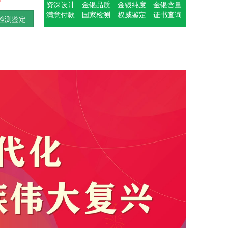
资深设计
金银品质
金银纯度
金银含量
满意付款
国家检测
权威鉴定
证书查询
检测鉴定