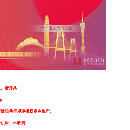
定、请开具：
;
建设兵等规定授权定点生产;
供应，不收费;