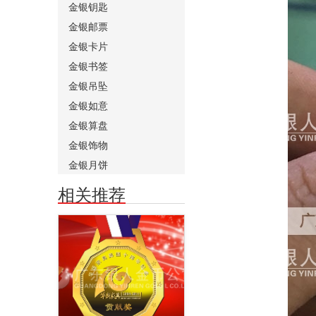
金银钥匙
金银邮票
金银卡片
金银书签
金银吊坠
金银如意
金银算盘
金银饰物
金银月饼
相关推荐