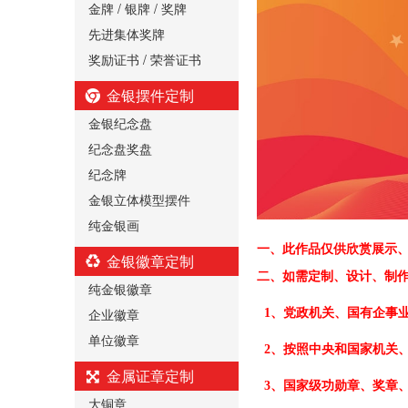
金牌 / 银牌 / 奖牌
先进集体奖牌
奖励证书 / 荣誉证书
金银摆件定制
金银纪念盘
纪念盘奖盘
纪念牌
金银立体模型摆件
纯金银画
一、
此作品仅供欣赏展示
金银徽章定制
二、
如需定制、设计、制
纯金银徽章
企业徽章
1、党政机关、国有企事
单位徽章
2、按照中央和国家机关
金属证章定制
3、国家级功勋章、奖章
大铜章