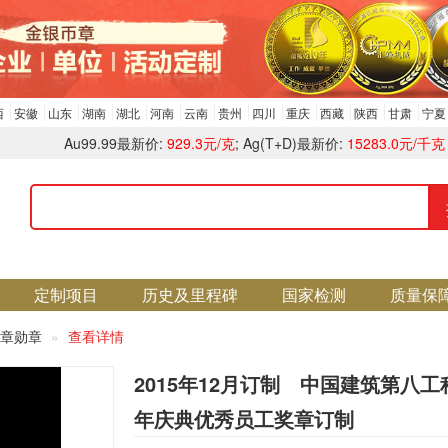
西
安徽
山东
湖南
湖北
河南
云南
贵州
四川
重庆
西藏
陕西
甘肃
宁夏
Au99.99最新价:
929.3元/克
; Ag(T+D)最新价:
15283.0元/千克
定制项目
历史及里程碑
国家检测
质量保
章勋章
查看详情
2015年12月订制 中国建筑第八工
年庆典优秀员工奖章订制