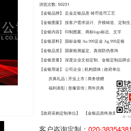
浏览次数: 50231
【金银品牌】 足金足银品质
铸币造币工艺
【金银图案】 按客户需求设计、开模铸造、定制生
【金银内容】 印制图案、商标
logo
标志、文字
【金银原料】 国标金银
Au.999
足金
Ag.999
足银
【金银品质】 国家检测鉴定、真假防伪查询
【金银质量】 深度企业文创定制、金银定制品牌企
【金银用途】 公司企业
|
机构团体
|
政府单位
庆典礼品
|
开业上市
|
商务馈赠
福利表彰
|
形像宣传
|
周年庆典
【政府采购定制单位】
【金银品质终身质保】
客户咨询定制：
020-3835438