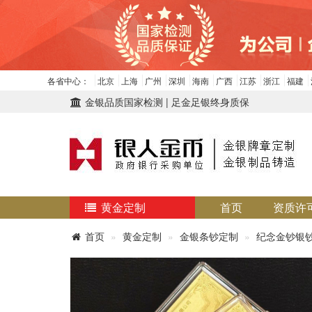
各省中心：
北京
上海
广州
深圳
海南
广西
江苏
浙江
福建
金银品质国家检测 | 足金足银终身质保
黄金定制
首页
资质许
首页
黄金定制
金银条钞定制
纪念金钞银钞