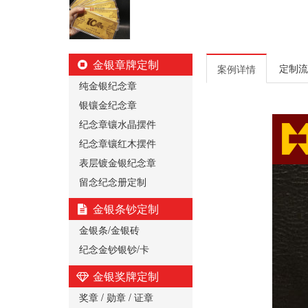
金银章牌定制
定制流
案例详情
纯金银纪念章
银镶金纪念章
纪念章镶水晶摆件
纪念章镶红木摆件
表层镀金银纪念章
留念纪念册定制
金银条钞定制
金银条/金银砖
纪念金钞银钞/卡
金银奖牌定制
奖章 / 勋章 / 证章