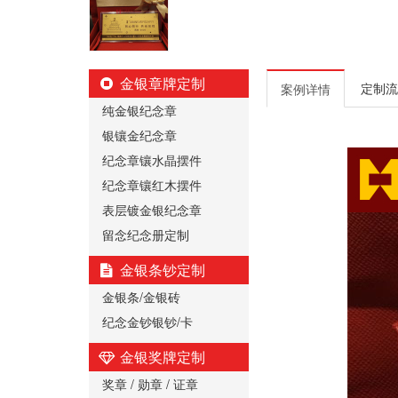
金银章牌定制
定制流
案例详情
纯金银纪念章
银镶金纪念章
纪念章镶水晶摆件
纪念章镶红木摆件
表层镀金银纪念章
留念纪念册定制
金银条钞定制
金银条/金银砖
纪念金钞银钞/卡
金银奖牌定制
奖章 / 勋章 / 证章