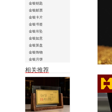
金银钥匙
金银邮票
金银卡片
金银书签
金银吊坠
金银如意
金银算盘
金银饰物
金银月饼
相关推荐