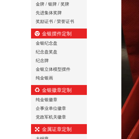
金牌 / 银牌 / 奖牌
先进集体奖牌
奖励证书 / 荣誉证书
金银摆件定制
金银纪念盘
纪念盘奖盘
纪念牌
金银立体模型摆件
纯金银画
金银徽章定制
纯金银徽章
企事业单位徽章
党政军机关徽章
金属证章定制
大铜章