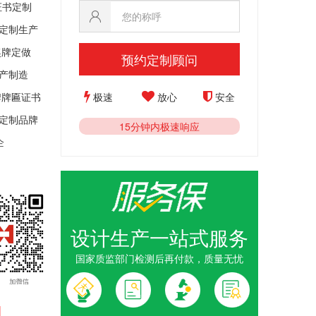
证书定制
、定制生产
奖牌定做
预约定制顾问
产制造
极速
放心
安全
牌牌匾证书
书定制品牌
15分钟内极速响应
企
设计生产一站式服务
织部、 河
国家质监部门检测后再付款，质量无忧
公务员集体
牌制作_政
1