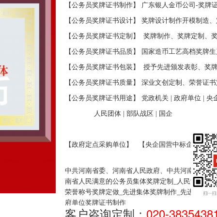
【公务员奖牌证书制作】 广东银人金币公司-奖牌
【
公务员奖牌证书
设计】 奖牌设计制作开模制造
【
公务员奖牌证书
定制】
奖牌制作、奖牌定制、
【
公务员奖牌证书
品质】 国家造币工艺高档奖牌
生
【
公务员奖牌证书
包装】
授予先进颁发表彰、奖
【
公务员奖牌证书
质量】 深业文创定制、荣誉证
【
公务员奖牌证书
用途】 党政机关
|
政府单位
|
央
人民团体
|
部队战区
|
国企
【政府定点采购单位】
【央企国营中标企业】
中共河南省委、河南省人民政府、中共河南省委组
南省人民满意的公务员集体奖牌定制_人民满意的
荣誉称号奖牌定做_先进集体奖牌制作_先进单位奖
府单位奖牌证书制作
客户咨询定制：
020-3835438