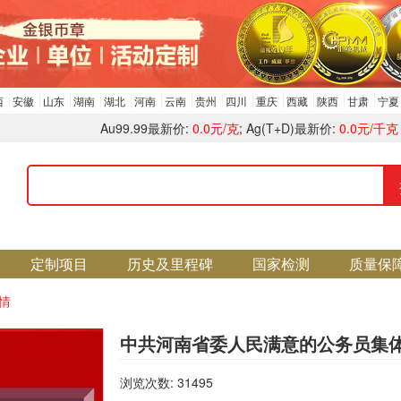
西
安徽
山东
湖南
湖北
河南
云南
贵州
四川
重庆
西藏
陕西
甘肃
宁夏
Au99.99最新价:
0.0元/克
; Ag(T+D)最新价:
0.0元/千克
定制项目
历史及里程碑
国家检测
质量保
情
中共河南省委人民满意的公务员集
浏览次数: 31495