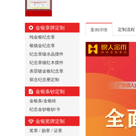
金银章牌定制
定制流程
案例详情
纯金银纪念章
银镶金纪念章
纪念章镶水晶摆件
纪念章镶红木摆件
表层镀金银纪念章
留念纪念册定制
金银条钞定制
金银条/金银砖
纪念金钞银钞/卡
金银奖牌定制
奖章 / 勋章 / 证章