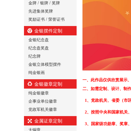
金牌 / 银牌 / 奖牌
先进集体奖牌
奖励证书 / 荣誉证书
金银摆件定制
金银纪念盘
纪念盘奖盘
纪念牌
金银立体模型摆件
纯金银画
一、
此作品仅供欣赏展示
金银徽章定制
二、
如需定制、设计、制
纯金银徽章
企事业单位徽章
1、党政机关、省委（市
党政军机关徽章
2、按照中央和国家机关
金属证章定制
3、国家级功勋章、奖章
大铜章