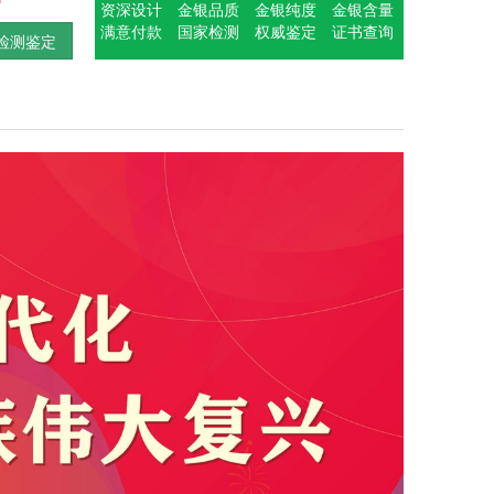
资深设计
金银品质
金银纯度
金银含量
满意付款
国家检测
权威鉴定
证书查询
检测鉴定