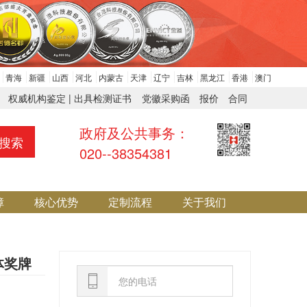
青海
新疆
山西
河北
内蒙古
天津
辽宁
吉林
黑龙江
香港
澳门
权威机构鉴定 | 出具检测证书
党徽采购函
报价
合同
政府及公共事务：
搜索
020--38354381
障
核心优势
定制流程
关于我们
体奖牌