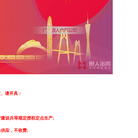
定、请开具：
建设兵等规定授权定点生产;
供应，不收费;