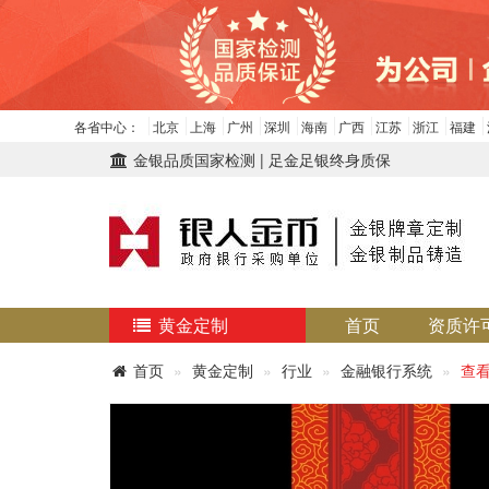
各省中心：
北京
上海
广州
深圳
海南
广西
江苏
浙江
福建
金银品质国家检测 | 足金足银终身质保
黄金定制
首页
资质许
首页
黄金定制
行业
金融银行系统
查