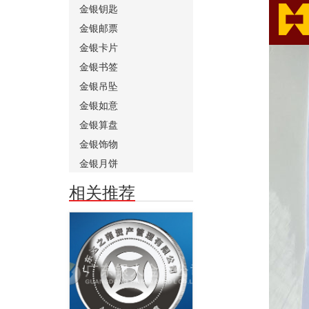
金银钥匙
金银邮票
金银卡片
金银书签
金银吊坠
金银如意
金银算盘
金银饰物
金银月饼
相关推荐