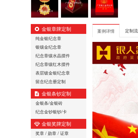
金银章牌定制
定制流
案例详情
纯金银纪念章
银镶金纪念章
纪念章镶水晶摆件
纪念章镶红木摆件
表层镀金银纪念章
留念纪念册定制
金银条钞定制
金银条/金银砖
纪念金钞银钞/卡
金银奖牌定制
奖章 / 勋章 / 证章