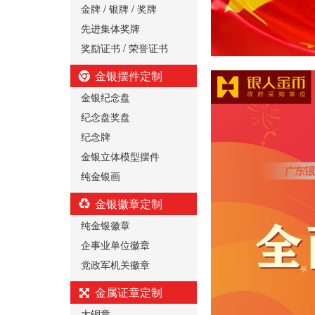
金牌 / 银牌 / 奖牌
先进集体奖牌
奖励证书 / 荣誉证书
金银摆件定制
金银纪念盘
纪念盘奖盘
纪念牌
金银立体模型摆件
纯金银画
金银徽章定制
纯金银徽章
企事业单位徽章
党政军机关徽章
金属证章定制
大铜章