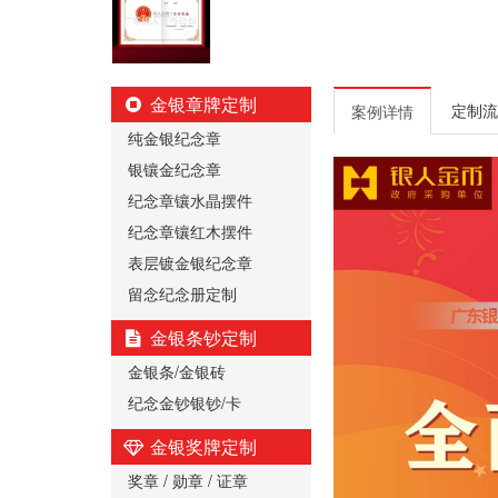
金银章牌定制
定制流
案例详情
纯金银纪念章
银镶金纪念章
纪念章镶水晶摆件
纪念章镶红木摆件
表层镀金银纪念章
留念纪念册定制
金银条钞定制
金银条/金银砖
纪念金钞银钞/卡
金银奖牌定制
奖章 / 勋章 / 证章