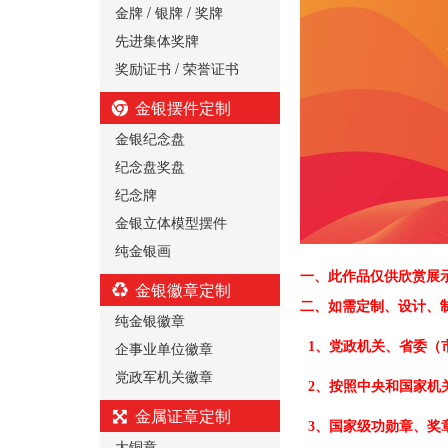
金牌 / 银牌 / 奖牌
先进集体奖牌
奖励证书 / 荣誉证书
金银摆件定制
金银纪念盘
纪念盘奖盘
纪念牌
金银立体模型摆件
纯金银画
一、
此作品仅供欣赏展
金银徽章定制
二、
如需定制、设计、
纯金银徽章
企事业单位徽章
1、党政机关、省委（
党政军机关徽章
2、按照中央和国家机
金属证章定制
3、国家级功勋章、奖
大铜章