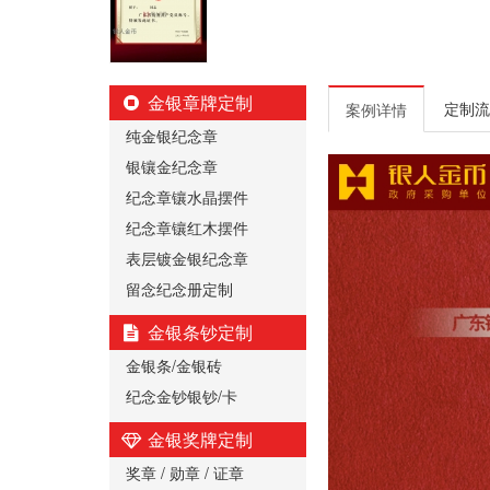
金银章牌定制
定制流
案例详情
纯金银纪念章
银镶金纪念章
纪念章镶水晶摆件
纪念章镶红木摆件
表层镀金银纪念章
留念纪念册定制
金银条钞定制
金银条/金银砖
纪念金钞银钞/卡
金银奖牌定制
奖章 / 勋章 / 证章