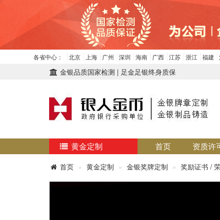
各省中心：
北京
上海
广州
深圳
海南
广西
江苏
浙江
福建
金银品质国家检测 | 足金足银终身质保
黄金定制
首页
资质许
首页
黄金定制
金银奖牌定制
奖励证书 / 