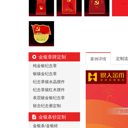
金银章牌定制
定制流
案例详情
纯金银纪念章
银镶金纪念章
纪念章镶水晶摆件
纪念章镶红木摆件
表层镀金银纪念章
留念纪念册定制
金银条钞定制
金银条/金银砖