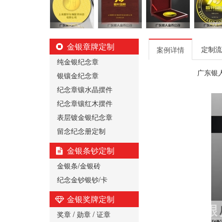
金银章牌定制
定制流
案例详情
纯金银纪念章
广东银
银镶金纪念章
纪念章镶水晶摆件
纪念章镶红木摆件
表层镀金银纪念章
留念纪念册定制
金银条钞定制
金银条/金银砖
纪念金钞银钞/卡
金银奖牌定制
奖章 / 勋章 / 证章