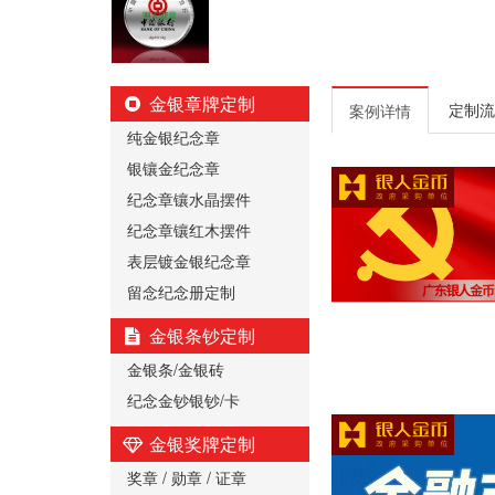
金银章牌定制
定制流
案例详情
纯金银纪念章
银镶金纪念章
纪念章镶水晶摆件
纪念章镶红木摆件
表层镀金银纪念章
留念纪念册定制
金银条钞定制
金银条/金银砖
纪念金钞银钞/卡
金银奖牌定制
奖章 / 勋章 / 证章