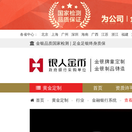
各省中心：
北京
上海
广州
深圳
海南
广西
江苏
浙江
福建
金银品质国家检测 | 足金足银终身质保
黄金定制
首页
资质许
首页
黄金定制
行业
金融银行系统
查