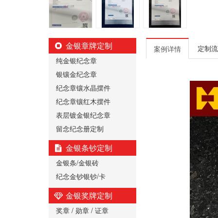
金银章牌定制
定制流
案例详情
纯金银纪念章
银镶金纪念章
纪念章镶水晶摆件
纪念章镶红木摆件
表层镀金银纪念章
留念纪念册定制
金银条钞定制
金银条/金银砖
纪念金钞银钞/卡
金银奖牌定制
奖章 / 勋章 / 证章