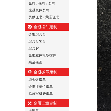
金牌 / 银牌 / 奖牌
先进集体奖牌
奖励证书 / 荣誉证书
金银摆件定制
金银纪念盘
纪念盘奖盘
纪念牌
金银立体模型摆件
纯金银画
金银徽章定制
纯金银徽章
企事业单位徽章
党政军机关徽章
金属证章定制
大铜章