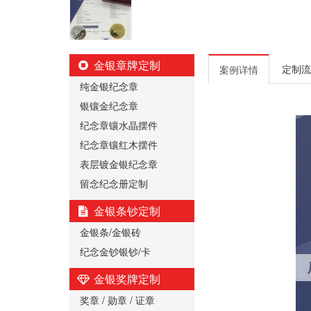
金银章牌定制
定制流
案例详情
纯金银纪念章
银镶金纪念章
纪念章镶水晶摆件
纪念章镶红木摆件
表层镀金银纪念章
留念纪念册定制
金银条钞定制
金银条/金银砖
纪念金钞银钞/卡
金银奖牌定制
奖章 / 勋章 / 证章