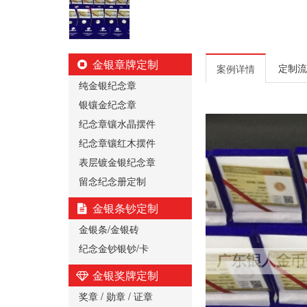
金银章牌定制
定制流
案例详情
纯金银纪念章
银镶金纪念章
纪念章镶水晶摆件
纪念章镶红木摆件
表层镀金银纪念章
留念纪念册定制
金银条钞定制
金银条/金银砖
纪念金钞银钞/卡
金银奖牌定制
奖章 / 勋章 / 证章