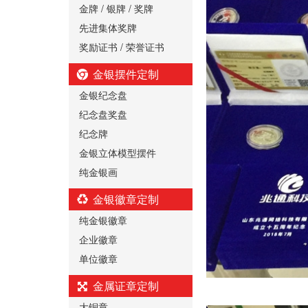
金牌 / 银牌 / 奖牌
先进集体奖牌
奖励证书 / 荣誉证书
金银摆件定制
金银纪念盘
纪念盘奖盘
纪念牌
金银立体模型摆件
纯金银画
金银徽章定制
纯金银徽章
企业徽章
单位徽章
金属证章定制
大铜章