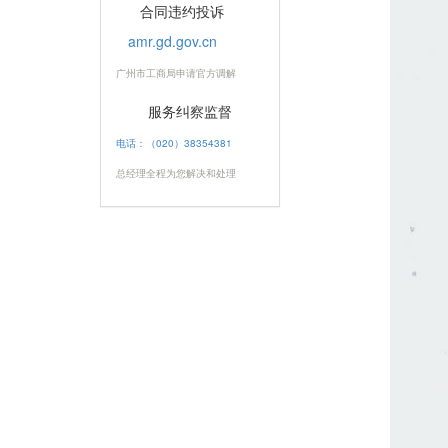
合同违约投诉
amr.gd.gov.cn
广州市工商局申请官方调解
服务纠察监督
电话：（020）38354381
总经理全程为您解决和处理