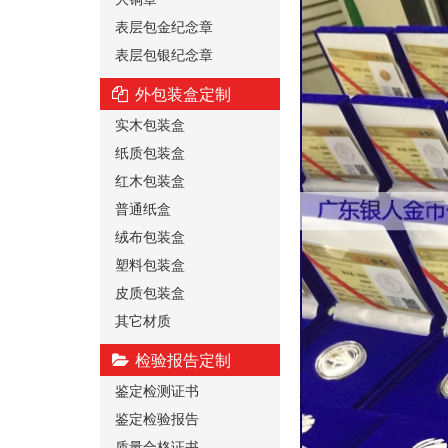
表层包金纪念章
表层包银纪念章
外包装盒定制
实木包装盒
纸质包装盒
红木包装盒
普通纸盒
绒布包装盒
塑料包装盒
皮质包装盒
其它材质
检验报告定制
鉴定检测证书
鉴定检验报告
质量合格证书