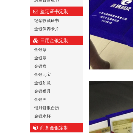
鉴定证书定制
纪念收藏证书
金银保养卡片
日用金银定制
金银条
金银章
金银盘
金银元宝
金银如意
金银餐具
金银画
银月饼银台历
金银水杯
商务金银定制