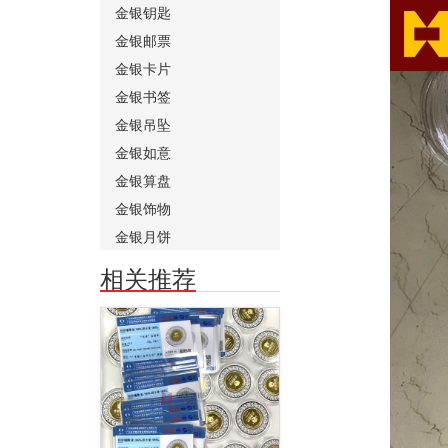
金银钥匙
金银邮票
金银卡片
金银书签
金银吊坠
金银如意
金银算盘
金银饰物
金银月饼
相关推荐