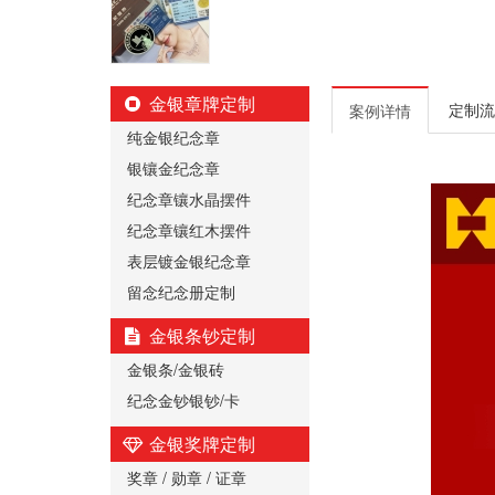
金银章牌定制
定制流
案例详情
纯金银纪念章
银镶金纪念章
纪念章镶水晶摆件
纪念章镶红木摆件
表层镀金银纪念章
留念纪念册定制
金银条钞定制
金银条/金银砖
纪念金钞银钞/卡
金银奖牌定制
奖章 / 勋章 / 证章