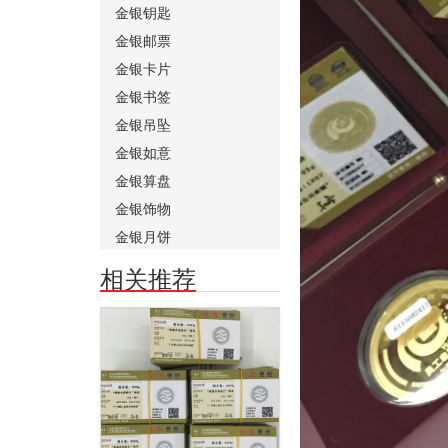
金银钥匙
金银邮票
金银卡片
金银书签
金银吊坠
金银如意
金银算盘
金银饰物
金银月饼
相关推荐