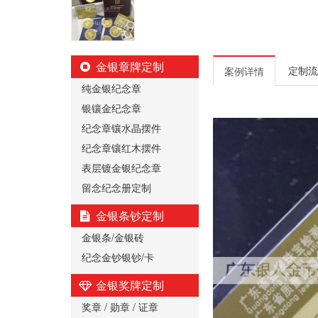
金银章牌定制
定制流
案例详情
纯金银纪念章
银镶金纪念章
纪念章镶水晶摆件
纪念章镶红木摆件
表层镀金银纪念章
留念纪念册定制
金银条钞定制
金银条/金银砖
纪念金钞银钞/卡
金银奖牌定制
奖章 / 勋章 / 证章