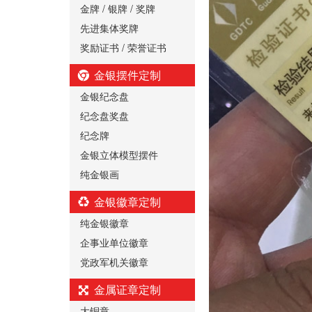
金牌 / 银牌 / 奖牌
先进集体奖牌
奖励证书 / 荣誉证书
金银摆件定制
金银纪念盘
纪念盘奖盘
纪念牌
金银立体模型摆件
纯金银画
金银徽章定制
纯金银徽章
企事业单位徽章
党政军机关徽章
金属证章定制
大铜章