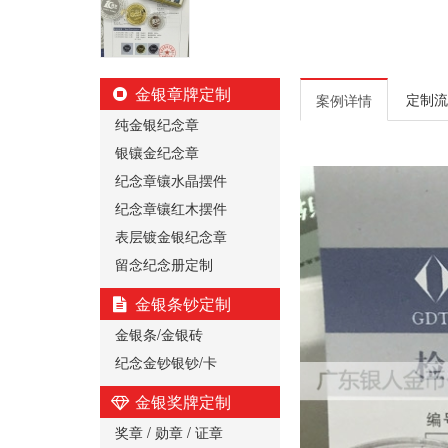
金银章牌定制
定制流
案例详情
纯金银纪念章
银镶金纪念章
纪念章镶水晶摆件
纪念章镶红木摆件
表层镀金银纪念章
留念纪念册定制
金银条钞定制
金银条/金银砖
纪念金钞银钞/卡
金银奖牌定制
奖章 / 勋章 / 证章