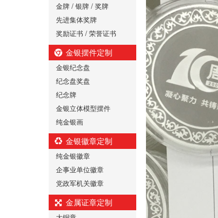
金牌 / 银牌 / 奖牌
先进集体奖牌
奖励证书 / 荣誉证书
金银摆件定制
金银纪念盘
纪念盘奖盘
纪念牌
金银立体模型摆件
纯金银画
金银徽章定制
纯金银徽章
企事业单位徽章
党政军机关徽章
金属证章定制
大铜章