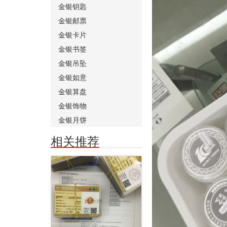
金银钥匙
金银邮票
金银卡片
金银书签
金银吊坠
金银如意
金银算盘
金银饰物
金银月饼
相关推荐