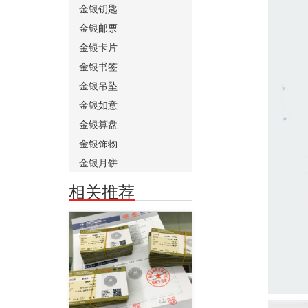
金银钥匙
金银邮票
金银卡片
金银书签
金银吊坠
金银如意
金银算盘
金银饰物
金银月饼
相关推荐