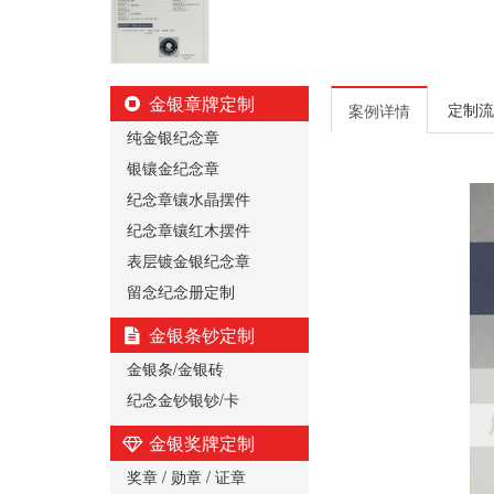
金银章牌定制
定制流
案例详情
纯金银纪念章
银镶金纪念章
纪念章镶水晶摆件
纪念章镶红木摆件
表层镀金银纪念章
留念纪念册定制
金银条钞定制
金银条/金银砖
纪念金钞银钞/卡
金银奖牌定制
奖章 / 勋章 / 证章