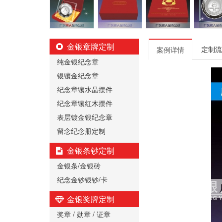
金银章牌定制
定制流
案例详情
纯金银纪念章
银镶金纪念章
纪念章镶水晶摆件
纪念章镶红木摆件
表层镀金银纪念章
留念纪念册定制
金银条钞定制
金银条/金银砖
纪念金钞银钞/卡
金银奖牌定制
奖章 / 勋章 / 证章