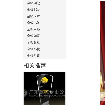
金银钥匙
金银邮票
金银卡片
金银书签
金银吊坠
金银如意
金银算盘
金银饰物
金银月饼
相关推荐