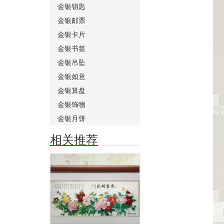
金银钥匙
金银邮票
金银卡片
金银书签
金银吊坠
金银如意
金银算盘
金银饰物
金银月饼
相关推荐