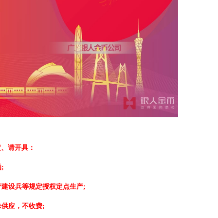
定、请开具：
;
建设兵等规定授权定点生产;
供应，不收费;