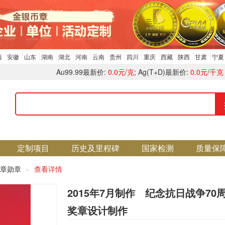
西
安徽
山东
湖南
湖北
河南
云南
贵州
四川
重庆
西藏
陕西
甘肃
宁夏
Au99.99最新价:
0.0元/克
; Ag(T+D)最新价:
0.0元/千克
定制项目
历史及里程碑
国家检测
质量保
章勋章
查看详情
2015年7月制作 纪念抗日战争70
奖章设计制作