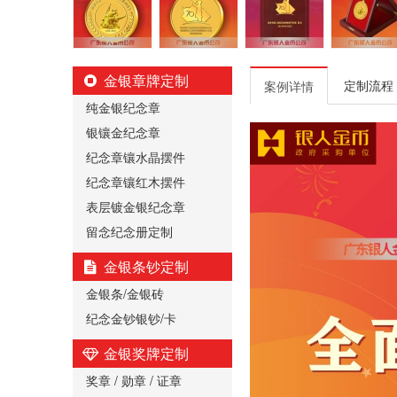
金银章牌定制
定制流程
案例详情
纯金银纪念章
银镶金纪念章
纪念章镶水晶摆件
纪念章镶红木摆件
表层镀金银纪念章
留念纪念册定制
金银条钞定制
金银条/金银砖
纪念金钞银钞/卡
金银奖牌定制
奖章 / 勋章 / 证章