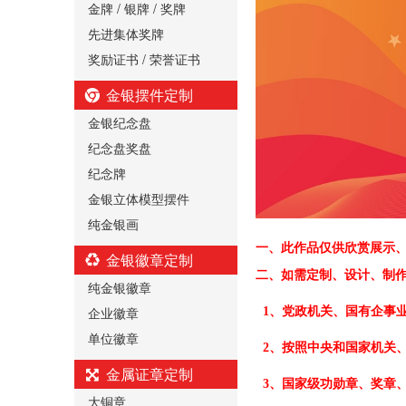
金牌 / 银牌 / 奖牌
先进集体奖牌
奖励证书 / 荣誉证书
金银摆件定制
金银纪念盘
纪念盘奖盘
纪念牌
金银立体模型摆件
纯金银画
一、
此作品仅供欣赏展示
金银徽章定制
二、
如需定制、设计、制
纯金银徽章
企业徽章
1、党政机关、国有企事
单位徽章
2、按照中央和国家机关
金属证章定制
3、国家级功勋章、奖章
大铜章