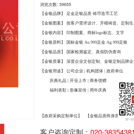
浏览次数: 39655
【金银品牌】 足金足银品质
铸币造币工艺
【金银图案】 按客户需求设计、开模铸造、定制生
【金银内容】 印制图案、商标
logo
标志、文字
【金银原料】 国标金银
Au.999
足金
Ag.999
足银
【金银品质】 国家检测鉴定、真假防伪查询
【金银质量】 深度企业文创定制、金银定制品牌企
【金银用途】 公司企业
|
机构团体
|
政府单位
庆典礼品
|
开业上市
|
商务馈赠
福利表彰
|
形像宣传
|
周年庆典
【政府采购定制单位】
【金银品质终身质保】
客户咨询定制：
020-3835438