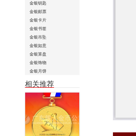
金银钥匙
金银邮票
金银卡片
金银书签
金银吊坠
金银如意
金银算盘
金银饰物
金银月饼
相关推荐