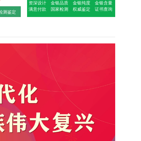
资深设计
金银品质
金银纯度
金银含量
满意付款
国家检测
权威鉴定
证书查询
检测鉴定