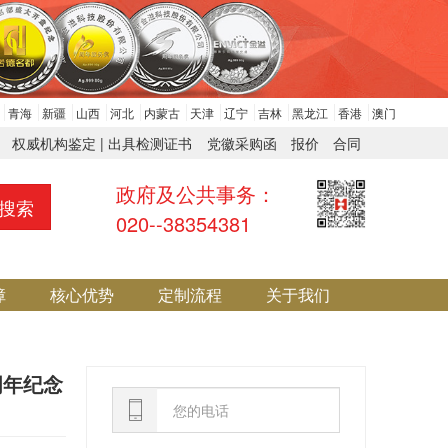
青海
新疆
山西
河北
内蒙古
天津
辽宁
吉林
黑龙江
香港
澳门
权威机构鉴定 | 出具检测证书
党徽采购函
报价
合同
政府及公共事务：
搜索
020--38354381
障
核心优势
定制流程
关于我们
周年纪念