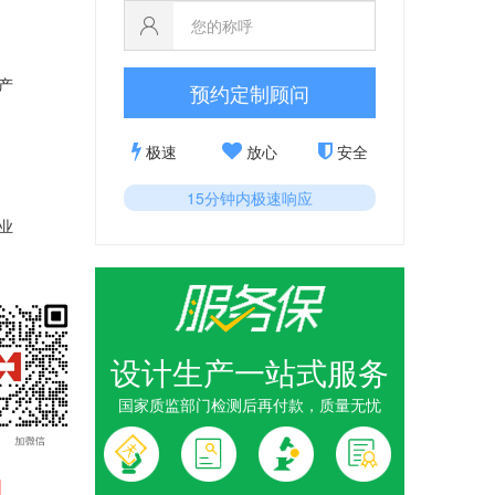
产
预约定制顾问
极速
放心
安全
15分钟内极速响应
业
设计生产一站式服务
国家质监部门检测后再付款，质量无忧
1