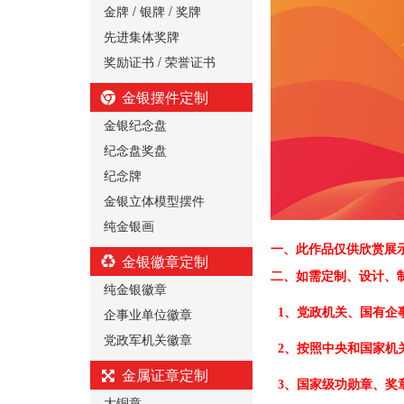
金牌 / 银牌 / 奖牌
先进集体奖牌
奖励证书 / 荣誉证书
金银摆件定制
金银纪念盘
纪念盘奖盘
纪念牌
金银立体模型摆件
纯金银画
一、
此作品仅供欣赏展
金银徽章定制
二、
如需定制、设计、
纯金银徽章
企事业单位徽章
1、党政机关、国有企
党政军机关徽章
2、按照中央和国家机
金属证章定制
3、国家级功勋章、奖
大铜章