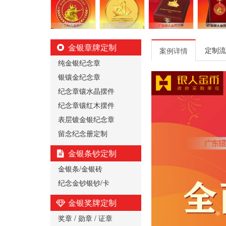
金银章牌定制
定制流
案例详情
纯金银纪念章
银镶金纪念章
纪念章镶水晶摆件
纪念章镶红木摆件
表层镀金银纪念章
留念纪念册定制
金银条钞定制
金银条/金银砖
纪念金钞银钞/卡
金银奖牌定制
奖章 / 勋章 / 证章