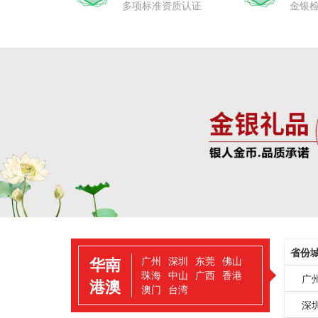
多项标准资质认证
金银
省份
华南
广州
深圳
东莞
佛山
珠海
中山
广西
香港
广
港澳
澳门
台湾
深