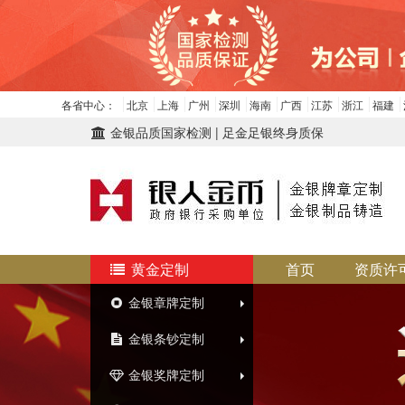
各省中心：
北京
上海
广州
深圳
海南
广西
江苏
浙江
福建
金银品质国家检测 | 足金足银终身质保
黄金定制
首页
资质许
金银章牌定制
金银条钞定制
金银奖牌定制