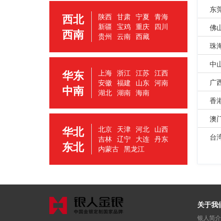
东
西北
陕西
甘肃
宁夏
青海
新疆
宝鸡
重庆
四川
佛
西南
贵州
云南
西藏
珠
中
华东
上海
浙江
江苏
江西
广
安徽
福建
山东
河南
中南
湖北
湖南
海南
香
澳
华北
北京
天津
河北
山西
台
吉林
辽宁
大连
丹东
东北
内蒙古
黑龙江
关于我
银人简介