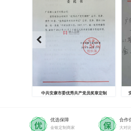
制公函
中共安康市委优秀共产党员奖章定制
安
优选保障
合作
金银定制商家
大对