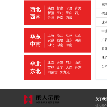
东
西北
陕西
甘肃
宁夏
青海
新疆
宝鸡
重庆
四川
佛
西南
贵州
云南
西藏
珠
中
华东
上海
浙江
江苏
江西
广
安徽
福建
山东
河南
中南
湖北
湖南
海南
香
澳
华北
北京
天津
河北
山西
台
吉林
辽宁
大连
丹东
东北
内蒙古
黑龙江
关于我
银人简介