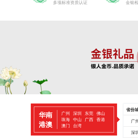
多项标准资质认证
金银
省份
华南
广州
深圳
东莞
佛山
珠海
中山
广西
香港
广
港澳
澳门
台湾
深