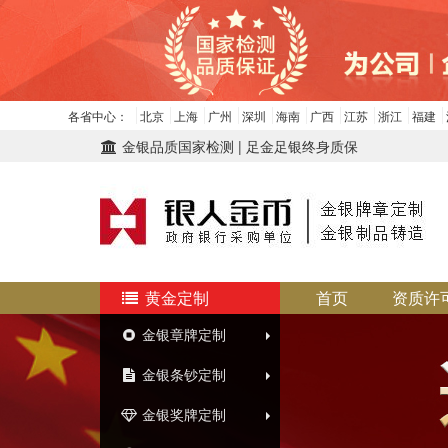
各省中心：
北京
上海
广州
深圳
海南
广西
江苏
浙江
福建
金银品质国家检测 | 足金足银终身质保
黄金定制
首页
资质许
金银章牌定制
金银条钞定制
金银奖牌定制