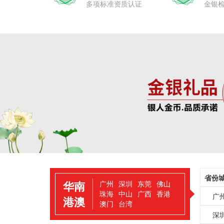
多项标准资质认证
金银
省份
华南
广州
深圳
东莞
佛山
珠海
中山
广西
香港
广
港澳
澳门
台湾
深