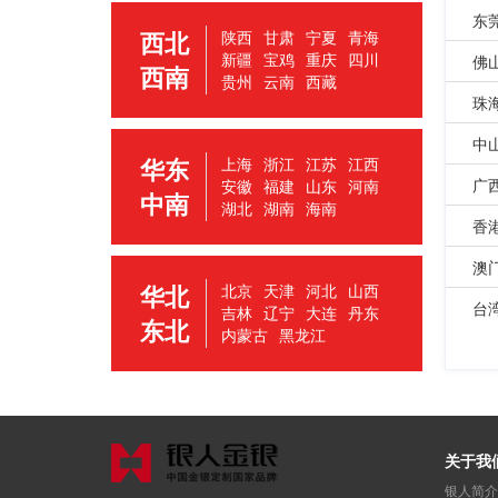
东
西北
陕西
甘肃
宁夏
青海
新疆
宝鸡
重庆
四川
佛
西南
贵州
云南
西藏
珠
中
华东
上海
浙江
江苏
江西
广
安徽
福建
山东
河南
中南
湖北
湖南
海南
香
澳
华北
北京
天津
河北
山西
台
吉林
辽宁
大连
丹东
东北
内蒙古
黑龙江
关于我
银人简介