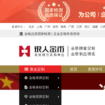
各省中心：
北京
上海
广州
深圳
海南
广西
江苏
浙江
福建
江
金银品质国家检测 | 足金足银终身质保
黄金定制
首页
资质许可
金银章牌定制
金银条钞定制
金银奖牌定制