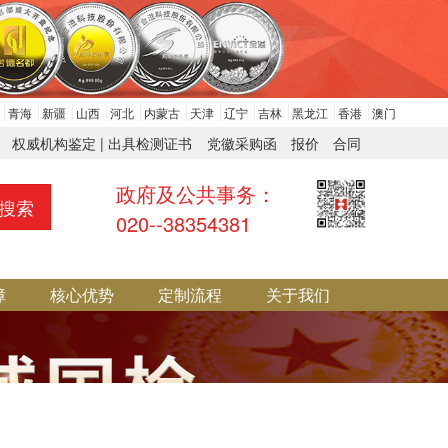
青海
新疆
山西
河北
内蒙古
天津
辽宁
吉林
黑龙江
香港
澳门
权威机构鉴定 | 出具检测证书
党徽采购函
报价
合同
政府及公共事务：
搜索
020--38354381
障
核心优势
定制流程
关于我们