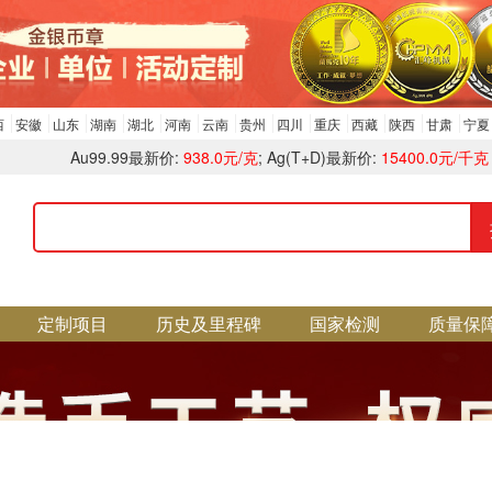
西
安徽
山东
湖南
湖北
河南
云南
贵州
四川
重庆
西藏
陕西
甘肃
宁夏
Au99.99最新价:
938.0元/克
; Ag(T+D)最新价:
15400.0元/千克
定制项目
历史及里程碑
国家检测
质量保