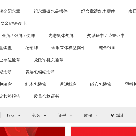
镶金纪念章
纪念章镶水晶摆件
纪念章镶红木摆件
表
念金钞银钞/卡
金牌 / 银牌 / 奖牌
先进集体奖牌
奖励证书 / 荣誉证书
盘奖盘
纪念牌
金银立体模型摆件
纯金银画
业单位徽章
党政军机关徽章
纪念章
表层包银纪念章
包装盒
红木包装盒
普通纸盒
绒布包装盒
塑料
定检验报告
质量合格证书
形状
包装
证书
质保
城市