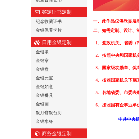
鉴定证书定制
纪念收藏证书
一、
此作品仅供欣赏展
金银保养卡片
二、
如需定制、设计、
日用金银定制
1、党政机关、省委（
金银条
2、按照中央和国家机
金银章
3、国家级功勋章、奖
金银盘
金银元宝
4、按照国家机关下属
金银如意
5、各地省委、市委表
金银餐具
金银画
6、按照国有企事业单
银月饼银台历
中共中央组
金银水杯
商务金银定制