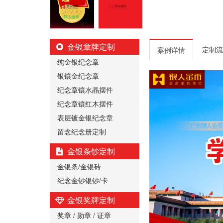
金银章牌定制
定制流
案例详情
纯金银纪念章
银镶金纪念章
纪念章镶水晶摆件
纪念章镶红木摆件
表层镀金银纪念章
留念纪念册定制
金银条钞定制
金银条/金银砖
纪念金钞银钞/卡
金银奖牌定制
奖章 / 勋章 / 证章