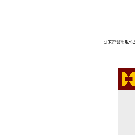
中国人民警察节纪念表彰奖
表现和贡献‌
此外，还会为从警特定
这些奖品不仅是对获奖
公安部警用服饰从警章