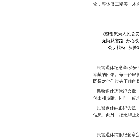
神圣。其造型独特，融
面对危险时无畏前行的
从警纪念章
定制
从警
,
章）
”
、
“
从警二十年纪念
年奖章）表面是镀铜色
（从警40年奖章）
表面
盒，整体做工精美，木
《
感谢您为人民公
无悔从警路
丹心映
----公安楷模
从警
3
民警退休纪念章(公安
奉献的回馈。每一位民
既是对他们过去工作的