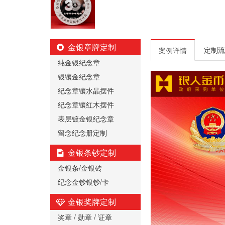
金银章牌定制
定制流
案例详情
纯金银纪念章
银镶金纪念章
纪念章镶水晶摆件
纪念章镶红木摆件
表层镀金银纪念章
留念纪念册定制
金银条钞定制
金银条/金银砖
纪念金钞银钞/卡
金银奖牌定制
奖章 / 勋章 / 证章