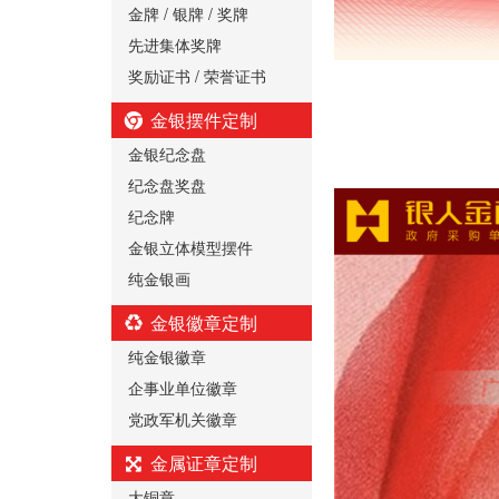
金牌 / 银牌 / 奖牌
先进集体奖牌
奖励证书 / 荣誉证书
金银摆件定制
金银纪念盘
纪念盘奖盘
纪念牌
金银立体模型摆件
纯金银画
金银徽章定制
纯金银徽章
企事业单位徽章
党政军机关徽章
金属证章定制
大铜章