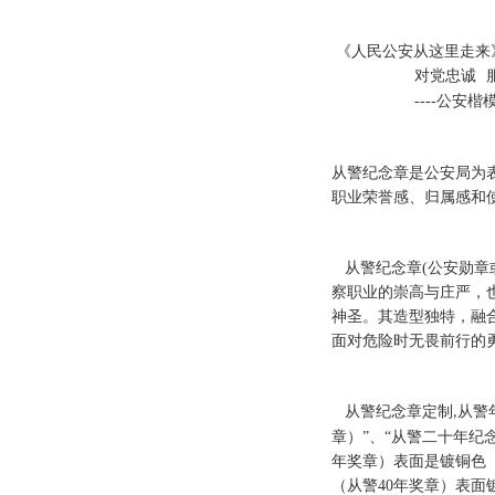
铜质：普通纪念章由人
原则：处分期内的民警
时间：每年警察节或11
公安部政治部、公安部
举行“入警从警特定年
展荣誉仪式，将进一步
用，确保公安民警将职
《人民公安从这里走来
对党忠诚
----公安楷
从警纪念章
是公安局为
职业荣誉感、归属感和
从警纪念章
(
公安勋章
察职业的崇高与庄严，