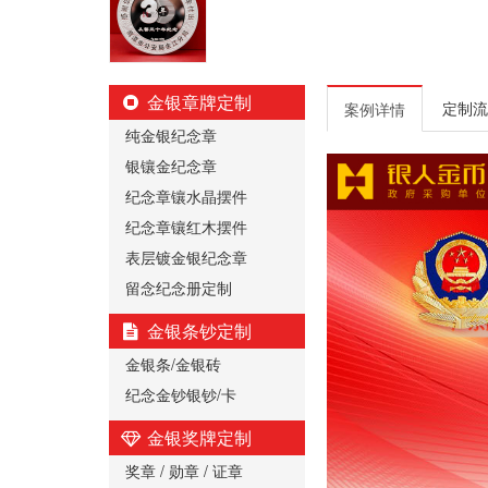
金银章牌定制
定制流
案例详情
纯金银纪念章
银镶金纪念章
纪念章镶水晶摆件
纪念章镶红木摆件
表层镀金银纪念章
留念纪念册定制
金银条钞定制
金银条/金银砖
纪念金钞银钞/卡
金银奖牌定制
奖章 / 勋章 / 证章