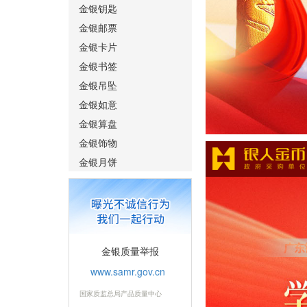
金银钥匙
金银邮票
金银卡片
金银书签
金银吊坠
金银如意
金银算盘
金银饰物
金银月饼
金银质量举报
www.samr.gov.cn
国家质监总局产品质量中心