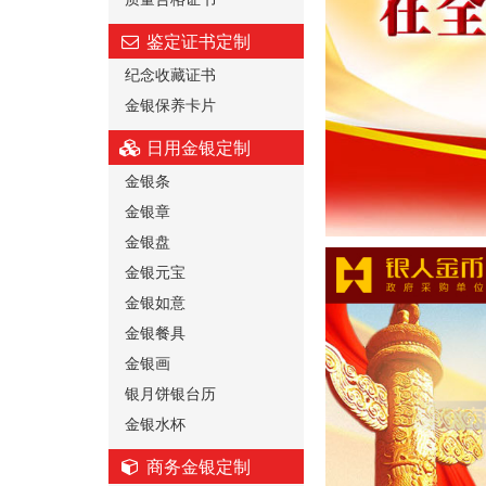
鉴定证书定制
纪念收藏证书
金银保养卡片
日用金银定制
金银条
金银章
金银盘
金银元宝
金银如意
金银餐具
金银画
银月饼银台历
金银水杯
商务金银定制